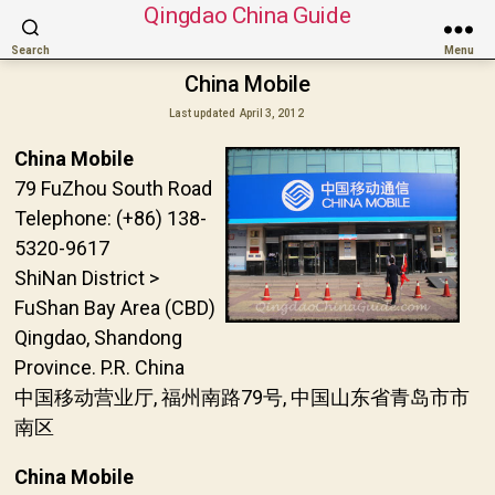
Qingdao China Guide
Search
Menu
China Mobile
Last updated
April 3, 2012
China Mobile
79 FuZhou South Road
Telephone: (+86) 138-
5320-9617
ShiNan District >
FuShan Bay Area (CBD)
Qingdao, Shandong
Province. P.R. China
中国移动营业厅, 福州南路79号, 中国山东省青岛市市
南区
China Mobile